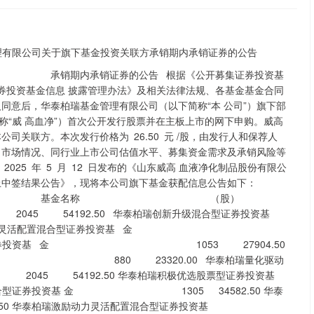
方 承销期内承销证券的公告 根据《公开募集证券投资基
信息 披露管理办法》及相关法律法规、各基金基金合同
同意后，华泰柏瑞基金管理有限公司（以下简称“本 公司”）旗下部
“威 高血净”）首次公开发行股票并在主板上市的网下申购。威高
司关联方。本次发行价格为 26.50 元 /股，由发行人和保荐人
、市场情况、同行业上市公司估值水平、募集资金需求及承销风险等
025 年 5 月 12 日发布的《山东威高 血液净化制品股份有限公
上中签结果公告》，现将本公司旗下基金获配信息公告如下：
额 基金名称 （股）
5 54192.50 华泰柏瑞创新升级混合型证券投资基
柏瑞量化优选灵活配置混合型证券投资基 金
活配置混合型证券投资基 金 1053 27904.50
 金 880 23320.00 华泰柏瑞量化驱动
4192.50 华泰柏瑞积极优选股票型证券投资基
配置混合型证券投资基 金 1305 34582.50 华泰
.50 华泰柏瑞激励动力灵活配置混合型证券投资基
沪深300
4680.65
.93%
29.34
0.63%