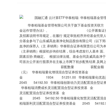
华泰柏瑞基金管理有限公司关于旗下基金投资关联
金运作管理办法》、 《公开募集证券投资基金
及招募说明书等规定，在履行 规定审批程序并经基金托管人
分基金参与了山东威高血液净化制品股份有限公司（以下简称
血净的保荐人（主 承销商）华泰联合证券有限责任公司为本公
（主承销商）根据初步询价结果，综合考虑发行人基本 面
因素后协 商确定。 根据法律法规、基金合同及威高血净于 2
司首次公开发行股票并在主板上市网下初步配售结果 及网
获配数量 获配金
（元） 华泰柏瑞量化增强混合型证券投资基金 204
金 1934 51251.00 华泰
2045 54192.50 华泰柏瑞创新动力灵
华泰柏瑞消费成长灵活配置混合型证券投资基
灵活配置混合型证券投资基 金 2045 5
金 2045 54192.50 华泰柏瑞量化智慧灵活
柏瑞新利灵活配置混合型证券投资基金 2045 54192
深证成指
14241.15
.51
0.37%
131.03
0