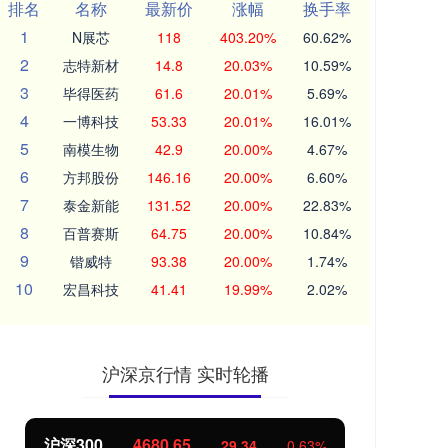
排名
名称
最新价
涨幅
换手率
1
N展芯
118
403.20%
60.62%
2
志特新材
14.8
20.03%
10.59%
3
毕得医药
61.6
20.01%
5.69%
4
一博科技
53.33
20.01%
16.01%
5
南模生物
42.9
20.00%
4.67%
6
方邦股份
146.16
20.00%
6.60%
7
泰金新能
131.52
20.00%
22.83%
8
百普赛斯
64.75
20.00%
10.84%
9
锴威特
93.38
20.00%
1.74%
10
宏昌科技
41.41
19.99%
2.02%
沪深京行情 实时轮播
北证50
1126.43
创
3.56
0.32%