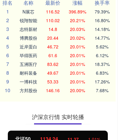
排名
名称
最新价
涨幅
换手率
1
N展芯
116.52
396.89%
79.39%
2
锐翔智能
110.02
20.21%
16.80%
3
志特新材
14.8
20.03%
14.18%
4
博腾股份
20.44
20.02%
14.77%
5
近岸蛋白
46.72
20.01%
5.62%
6
毕得医药
61.6
20.01%
6.12%
7
五洲医疗
83.62
20.01%
18.37%
8
耐科装备
49.67
20.01%
6.83%
9
一博科技
53.33
20.01%
17.26%
10
方邦股份
146.16
20.00%
7.68%
沪深京行情 实时轮播
北证50
1134.24
创
11.37
1.01%