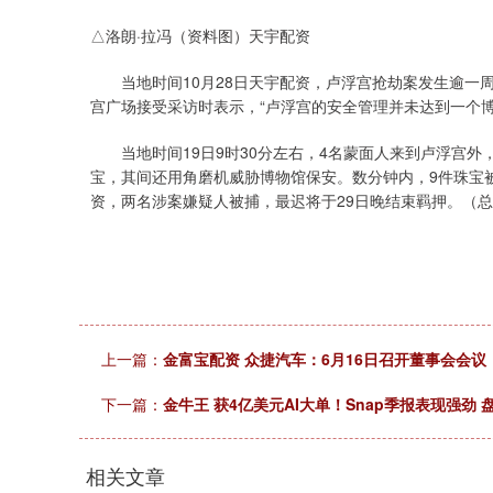
△洛朗·拉冯（资料图）天宇配资
当地时间10月28日天宇配资，卢浮宫抢劫案发生逾一周，法国
宫广场接受采访时表示，“卢浮宫的安全管理并未达到一个
当地时间19日9时30分左右，4名蒙面人来到卢浮宫外
宝，其间还用角磨机威胁博物馆保安。数分钟内，9件珠宝
资，两名涉案嫌疑人被捕，最迟将于29日晚结束羁押。（总
上一篇：
金富宝配资 众捷汽车：6月16日召开董事会会议
下一篇：
金牛王 获4亿美元AI大单！Snap季报表现强劲 
相关文章