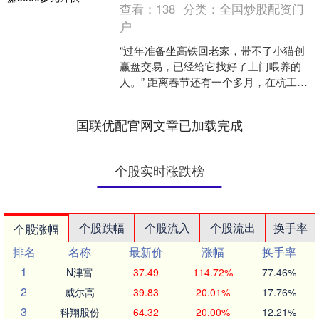
查看：
138
分类：
全国炒股配资门
户
“过年准备坐高铁回老家，带不了小猫创
赢盘交易，已经给它找好了上门喂养的
人。” 距离春节还有一个多月，在杭工作
的小米已经提前给宠物找到了“临时保
姆”。她说，过年有....
国联优配官网文章已加载完成
个股实时涨跌榜
个股跌幅
个股流入
个股流出
换手率
个股涨幅
排名
名称
最新价
涨幅
换手率
1
N津富
37.49
114.72%
77.46%
2
威尔高
39.83
20.01%
17.76%
3
科翔股份
64.32
20.00%
12.21%