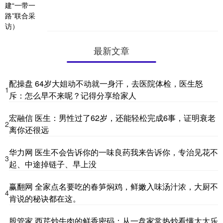
最新文章
配操盘 64岁大姐动不动就一身汗，去医院体检，医生怒
1
斥：怎么早不来呢？记得分享给家人
宏融信 医生：男性过了62岁，还能轻松完成6事，证明衰老
2
离你还很远
华力网 医生不会告诉你的一味良药我来告诉你，专治见花不
3
起、中途掉链子、早上没
赢翻网 全家点名要吃的春笋焖鸡，鲜嫩入味汤汁浓，大厨不
4
肯说的秘诀都在这。
股管家 西芹炒牛肉的鲜香密码：从一盘家常热炒看懂太太乐