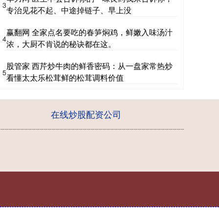
3
专治见花不起、中途掉链子、早上没
赢翻网 全家点名要吃的春笋焖鸡，鲜嫩入味汤汁
4
浓，大厨不肯说的秘诀都在这。
股管家 西芹炒牛肉的鲜香密码：从一盘家常热炒
5
看懂太太乐松茸鲜的松茸调料价值
在线炒股配资公司