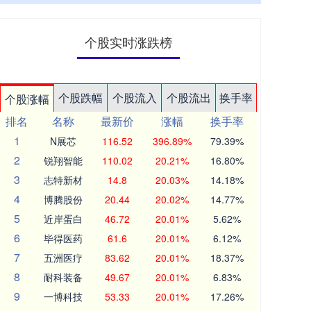
个股实时涨跌榜
个股跌幅
个股流入
个股流出
换手率
个股涨幅
排名
名称
最新价
涨幅
换手率
1
N展芯
116.52
396.89%
79.39%
2
锐翔智能
110.02
20.21%
16.80%
3
志特新材
14.8
20.03%
14.18%
4
博腾股份
20.44
20.02%
14.77%
5
近岸蛋白
46.72
20.01%
5.62%
6
毕得医药
61.6
20.01%
6.12%
7
五洲医疗
83.62
20.01%
18.37%
8
耐科装备
49.67
20.01%
6.83%
9
一博科技
53.33
20.01%
17.26%