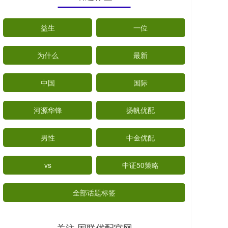
益生
一位
为什么
最新
中国
国际
河源华锋
扬帆优配
男性
中金优配
vs
中证50策略
全部话题标签
关注 国联优配官网