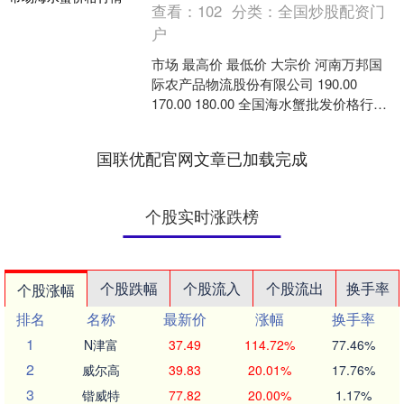
查看：
102
分类：
全国炒股配资门
户
市场 最高价 最低价 大宗价 河南万邦国
际农产品物流股份有限公司 190.00
170.00 180.00 全国海水蟹批发价格行情
走势分析东兴证券 从今日全国海....
国联优配官网文章已加载完成
个股实时涨跌榜
个股跌幅
个股流入
个股流出
换手率
个股涨幅
排名
名称
最新价
涨幅
换手率
1
N津富
37.49
114.72%
77.46%
2
威尔高
39.83
20.01%
17.76%
3
锴威特
77.82
20.00%
1.17%