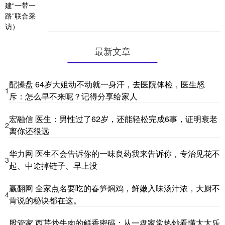
最新文章
配操盘 64岁大姐动不动就一身汗，去医院体检，医生怒
1
斥：怎么早不来呢？记得分享给家人
宏融信 医生：男性过了62岁，还能轻松完成6事，证明衰老
2
离你还很远
华力网 医生不会告诉你的一味良药我来告诉你，专治见花不
3
起、中途掉链子、早上没
赢翻网 全家点名要吃的春笋焖鸡，鲜嫩入味汤汁浓，大厨不
4
肯说的秘诀都在这。
股管家 西芹炒牛肉的鲜香密码：从一盘家常热炒看懂太太乐