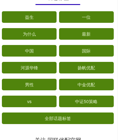
益生
一位
为什么
最新
中国
国际
河源华锋
扬帆优配
男性
中金优配
vs
中证50策略
全部话题标签
关注 国联优配官网