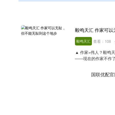
毅鸣天汇 作家可
毅鸣天汇
查看：
108
▲ 作家=伟人？毅鸣
——现在的作家不作了
什么？ ....
国联优配官