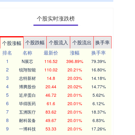
个股实时涨跌榜
个股跌幅
个股流入
个股流出
换手率
个股涨幅
排名
名称
最新价
涨幅
换手率
1
N展芯
116.52
396.89%
79.39%
2
锐翔智能
110.02
20.21%
16.80%
3
志特新材
14.8
20.03%
14.18%
4
博腾股份
20.44
20.02%
14.77%
5
近岸蛋白
46.72
20.01%
5.62%
6
毕得医药
61.6
20.01%
6.12%
7
五洲医疗
83.62
20.01%
18.37%
8
耐科装备
49.67
20.01%
6.83%
9
一博科技
53.33
20.01%
17.26%