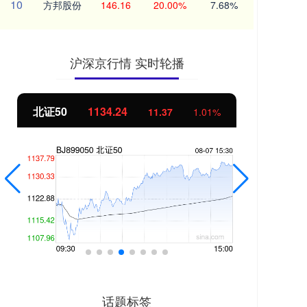
10
方邦股份
146.16
20.00%
7.68%
沪深京行情 实时轮播
北证50
1134.24
创
11.37
1.01%
话题标签