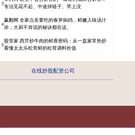
3
专治见花不起、中途掉链子、早上没
赢翻网 全家点名要吃的春笋焖鸡，鲜嫩入味汤汁
4
浓，大厨不肯说的秘诀都在这。
股管家 西芹炒牛肉的鲜香密码：从一盘家常热炒
5
看懂太太乐松茸鲜的松茸调料价值
在线炒股配资公司