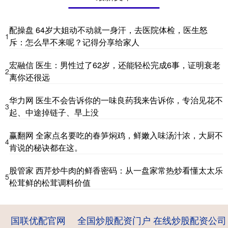
配操盘 64岁大姐动不动就一身汗，去医院体检，医生怒
1
斥：怎么早不来呢？记得分享给家人
宏融信 医生：男性过了62岁，还能轻松完成6事，证明衰老
2
离你还很远
华力网 医生不会告诉你的一味良药我来告诉你，专治见花不
3
起、中途掉链子、早上没
赢翻网 全家点名要吃的春笋焖鸡，鲜嫩入味汤汁浓，大厨不
4
肯说的秘诀都在这。
股管家 西芹炒牛肉的鲜香密码：从一盘家常热炒看懂太太乐
5
松茸鲜的松茸调料价值
国联优配官网
全国炒股配资门户
在线炒股配资公司