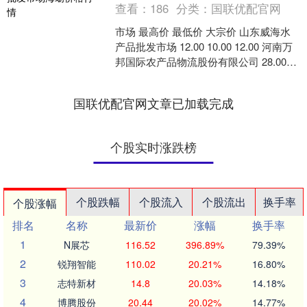
查看：
186
分类：
国联优配官网
市场 最高价 最低价 大宗价 山东威海水
产品批发市场 12.00 10.00 12.00 河南万
邦国际农产品物流股份有限公司 28.00
20.00 24.00....
国联优配官网文章已加载完成
个股实时涨跌榜
个股跌幅
个股流入
个股流出
换手率
个股涨幅
排名
名称
最新价
涨幅
换手率
1
N展芯
116.52
396.89%
79.39%
2
锐翔智能
110.02
20.21%
16.80%
3
志特新材
14.8
20.03%
14.18%
4
博腾股份
20.44
20.02%
14.77%